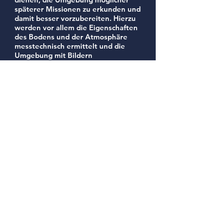
späterer Missionen zu erkunden und
damit besser vorzubereiten. Hierzu
werden vor allem die Eigenschaften
des Bodens und der Atmosphäre
messtechnisch ermittelt und die
Umgebung mit Bildern
dokumentiert. Dadurch wird es
möglich, sich ausführlicher auf die
späteren Bedingungen und die
Landung vorzubereiten. Dies sind
notwendige Voraussetzungen für
eine erfolgreiche Durchführung der
Mission.
Um Interessierten die Möglichkeit
zu geben, sich über die aktuellen
Fortschritte unserer Vorbereitungen
zu informieren, werden diese
regelmäßig auf der
Projektseite
www.snoopy-
explorer.de
dokumentiert.
© CanSat. Erstellt von Space Rocket