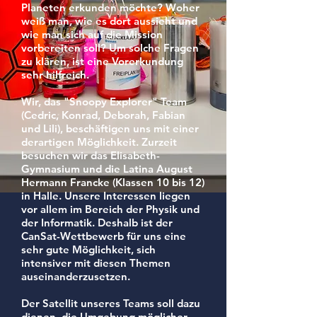
Planeten erkunden möchte? Woher
weiß man, wie es dort aussieht und
wie man sich auf die Mission
vorbereiten soll? Um solche Fragen
zu klären, ist eine Vorerkundung
sehr hilfreich.
Wir, das "Snoopy Explorer" Team
(Cedric, Konrad, Deborah, Fabian
und Lili), beschäftigen uns mit einer
derartigen Möglichkeit. Zurzeit
besuchen wir das Elisabeth-
Gymnasium und die Latina August
Hermann Francke (Klassen 10 bis 12)
in Halle. Unsere Interessen liegen
vor allem im Bereich der Physik und
der Informatik. Deshalb ist der
CanSat-Wettbewerb für uns eine
sehr gute Möglichkeit, sich
intensiver mit diesen Themen
auseinanderzusetzen.
Der Satellit unseres Teams soll dazu
dienen, die Umgebung möglicher