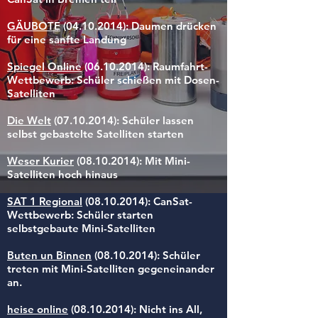
GÄUBOTE
(04.10.2014)
: Daumen drücken
für eine sanfte Landung
Spiegel Online
(06.10.2014)
: Raumfahrt-
Wettbewerb: Schüler schießen mit Dosen-
Satelliten
Die Welt
(07.10.2014)
: Schüler lassen
selbst gebastelte Satelliten starten
Weser Kurier
(08.10.2014)
: Mit Mini-
Satelliten hoch hinaus
SAT 1 Regional
(08.10.2014)
: CanSat-
Wettbewerb: Schüler starten
selbstgebaute Mini-Satelliten
Buten un Binnen
(08.10.2014)
: Schüler
treten mit Mini-Satelliten gegeneinander
an.
heise online
(08.10.2014)
: Nicht ins All,