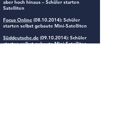
aber hoch hinaus – Schüler starten
Satelliten
Focus Online
(08.10.2014)
: Schüler
starten selbst gebaute Mini-Satelliten
Süddeutsche.de
(09.10.2014)
: Schüler
starten selbst gebaute Mini-Satelliten
Stuttgarter Zeitung
(09.10.2014)
:
Herrenberger Satellit am Himmel
RTL Nord
(10.10.2014)
: Recycling der
modernsten Art
Kreiszeitung
(10.10.2014)
: Berliner
Satellitenbauer gewinnen Schüler-
Wettbewerb
Zurück