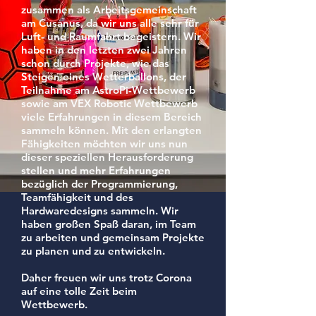
zusammen als Arbeitsgemeinschaft
am Cusanus, da wir uns alle sehr für
Luft- und Raumfahrt begeistern. Wir
haben in den letzten zwei Jahren
schon durch Projekte, wie das
Steigen eines Wetterballons, der
Teilnahme am AstroPi-Wettbewerb
sowie am VEX Robotic Wettbewerb
viele Erfahrungen in diesem Bereich
sammeln können. Mit den erlangten
Fähigkeiten möchten wir uns nun
dieser speziellen Herausforderung
stellen und mehr Erfahrungen
bezüglich der Programmierung,
Teamfähigkeit und des
Hardwaredesigns sammeln. Wir
haben großen Spaß daran, im Team
zu arbeiten und gemeinsam Projekte
zu planen und zu entwickeln.
Daher freuen wir uns trotz Corona
auf eine tolle Zeit beim
Wettbewerb.