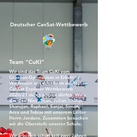
Deutscher CanSat-Wettbewerb
Team "CuKI"
Wir sind das Team CuKi vom
Cusanus-Gymnasium in Erkelenz.
Wir freuen uns sehr beim deutschen
CanSat Explorer Wettbewerb
2020/21 dabei sein zu dürfen. Wir –
das sind Nico, Sean, Julian, Phillip,
Sharujan, Raphael, Sanjai, Simon,
Ares und Tobias mit unserem Leiter
Herrn Jordans. Zusammen besuchen
wir die Oberstufe unserer Schule.
Wir arbeiten schon seit zwei Jahren