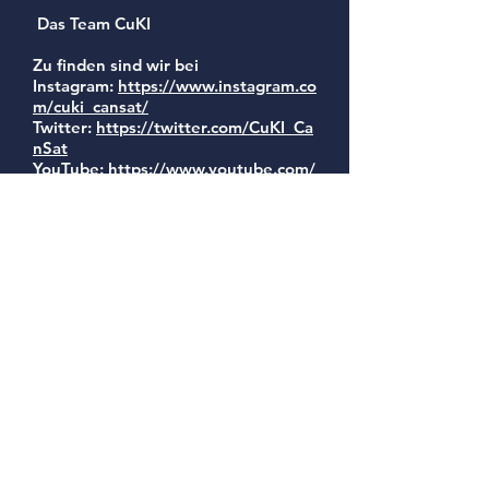
Das Team CuKI
Zu finden sind wir bei
Instagram:
https://www.instagram.co
m/cuki_cansat/
Twitter:
https://twitter.com/CuKI_Ca
nSat
YouTube:
https://www.youtube.com/
channel/UCpykPilX7vtHvHqOwl2k9J
g
und auf unserer
Website:
https://cukicansat.wixsite.c
om/cukicansat