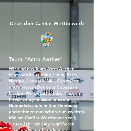
Deutscher CanSat-Wettbewerb
Team "Astra Aether"
Wir sind das Team Astra Aether,
bestehend aus Alina, Linus, Boris,
Hongye, Lennard, Niki, Constantin
und unserem Betreuer Sebastian
Fischer. Wir besuchen das Kaiserin-
Friedrich Gymnasium und die
Humboldtschule in Bad Homburg
und nehmen nun schon zum zweiten
Mal am CanSat Wettbewerb teil;
dieses Jahr mit einem größeren
Team und einer brandneuen