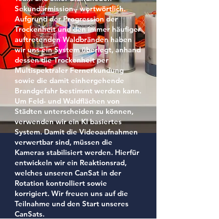
Sekundärmission - wortwörtlich.
Aufgrund der Progression der
Trockenheit und den immer häufiger
auftretenden Waldbränden haben
wir uns ein System überlegt, anhand
dessen die Trockenheit per
Multispektraler Fernerkundung
sowie die damit einhergehende
Brandgefahr bestimmt werden kann.
Um Feld- und Waldflächen von
Städten unterscheiden zu können,
verwenden wir ein KI basiertes
System. Damit die Videoaufnahmen
verwertbar sind, müssen die
Kameras stabilisiert werden. Hierfür
entwickeln wir ein Reaktionsrad,
welches unseren CanSat in der
Rotation kontrolliert sowie
korrigiert. Wir freuen uns auf die
Teilnahme und den Start unseres
CanSats.