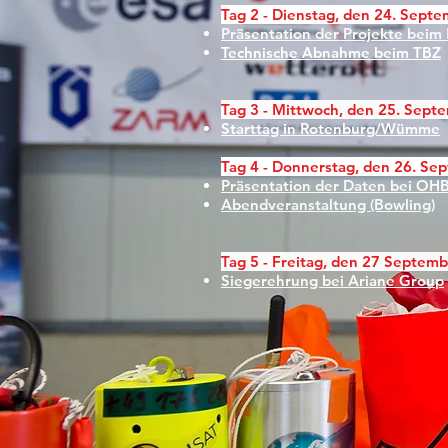
Tag 2 - Dienstag, den 24. Sept
Präsentation der Projekte beim
Technische Abnahme beim TBZ
Tag 3 - Mittwoch, den 25. Sept
Starttag in Rotenburg/Wümme
Tag 4 - Donnerstag, den 26. S
Präsentation
der Daten bei OH
Abendveranstaltung (Bowling)
Tag 5 - Freitag, den 27 Septem
Siegerehrung bei Ariane Group