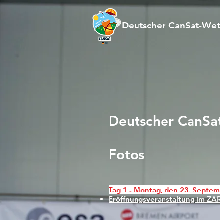
Deutscher CanSat-We
Deutscher CanSa
Fotos
Tag 1 - Montag, den 23. Septe
Eröffnungsveranstaltung im Z